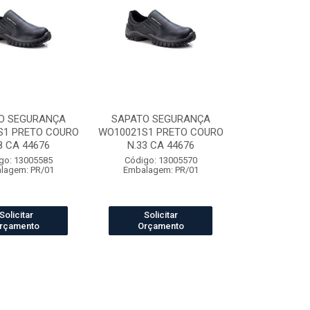
O SEGURANÇA
SAPATO SEGURANÇA
S1 PRETO COURO
WO10021S1 PRETO COURO
8 CA 44676
N.33 CA 44676
go: 13005585
Código: 13005570
lagem: PR/01
Embalagem: PR/01
Solicitar
Solicitar
rçamento
Orçamento