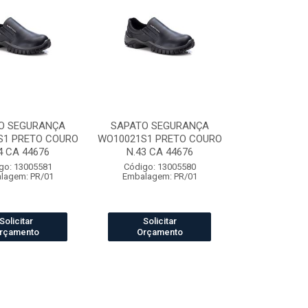
O SEGURANÇA
SAPATO SEGURANÇA
S1 PRETO COURO
WO10021S1 PRETO COURO
4 CA 44676
N.43 CA 44676
go: 13005581
Código: 13005580
lagem: PR/01
Embalagem: PR/01
Solicitar
Solicitar
rçamento
Orçamento