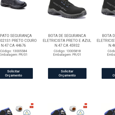
PATO SEGURANÇA
BOTA DE SEGURANCA
BOTA 
021S1 PRETO COURO
ELETRICISTA PRETO E AZUL
ELETRICIS
N.47 CA 44676
N.47 CA 45932
N.4
Código: 13005584
Código: 13005818
Códi
Embalagem: PR/01
Embalagem: PR/01
Emba
Solicitar
Solicitar
Orçamento
Orçamento
O