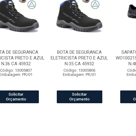
TA DE SEGURANCA
BOTA DE SEGURANCA
SAPAT
ICISTA PRETO E AZUL
ELETRICISTA PRETO E AZUL
WO10021
N.36 CA 45932
N.35 CA 45932
N.4
Código: 13005807
Código: 13005806
Códi
Embalagem: PR/01
Embalagem: PR/01
Emba
Solicitar
Solicitar
Orçamento
Orçamento
O