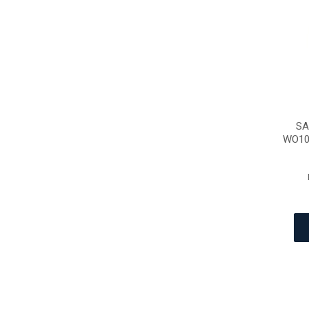
SA
WO10