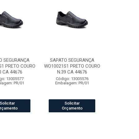
O SEGURANÇA
SAPATO SEGURANÇA
S1 PRETO COURO
WO10021S1 PRETO COURO
0 CA 44676
N.39 CA 44676
go: 13005577
Código: 13005576
lagem: PR/01
Embalagem: PR/01
Solicitar
Solicitar
rçamento
Orçamento