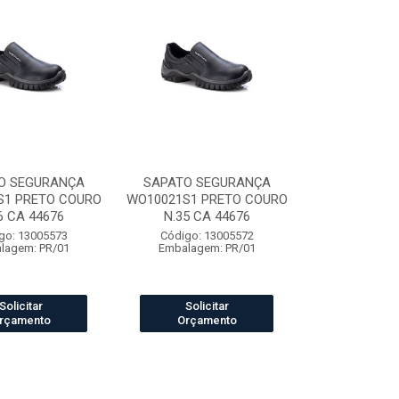
O SEGURANÇA
SAPATO SEGURANÇA
S1 PRETO COURO
WO10021S1 PRETO COURO
6 CA 44676
N.35 CA 44676
go: 13005573
Código: 13005572
lagem: PR/01
Embalagem: PR/01
Solicitar
Solicitar
rçamento
Orçamento