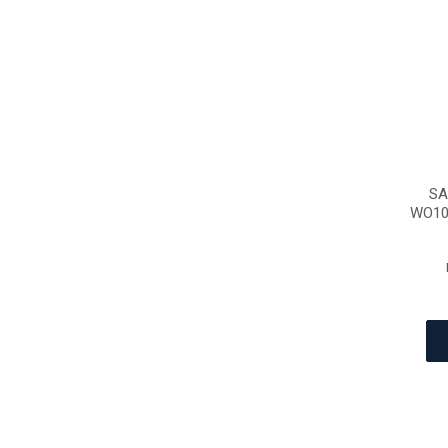
SA
WO10