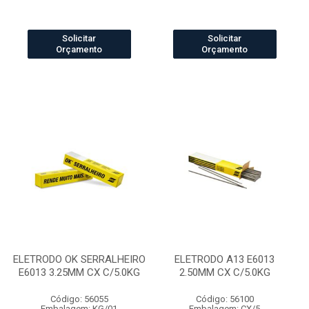
Solicitar
Solicitar
Orçamento
Orçamento
ELETRODO OK SERRALHEIRO
ELETRODO A13 E6013
E6013 3.25MM CX C/5.0KG
2.50MM CX C/5.0KG
Código: 56055
Código: 56100
Embalagem: KG/01
Embalagem: CX/5