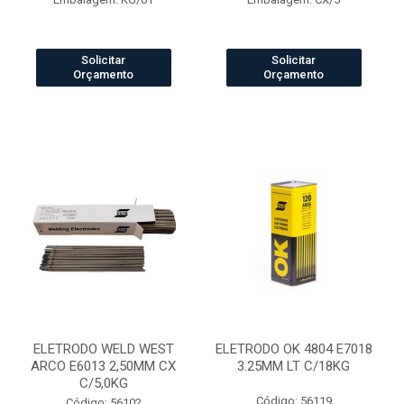
Solicitar
Solicitar
Orçamento
Orçamento
ELETRODO WELD WEST
ELETRODO OK 4804 E7018
ARCO E6013 2,50MM CX
3.25MM LT C/18KG
C/5,0KG
Código: 56119
Código: 56102