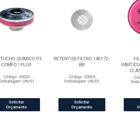
TUCHO QUIMICO P3
RETENTOR FILTRO 140172-
FI
COMFO I PLUS
BR
PARTICU
CLAS
Código: 20026
Código: 20029
Có
Embalagem: UN/01
Embalagem: UN/01
Emba
Solicitar
Solicitar
Orçamento
Orçamento
O