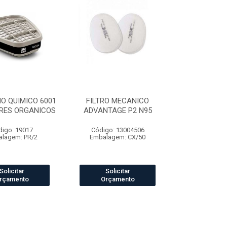
O QUIMICO 6001
FILTRO MECANICO
RES ORGANICOS
ADVANTAGE P2 N95
digo: 19017
Código: 13004506
lagem: PR/2
Embalagem: CX/50
Solicitar
Solicitar
rçamento
Orçamento