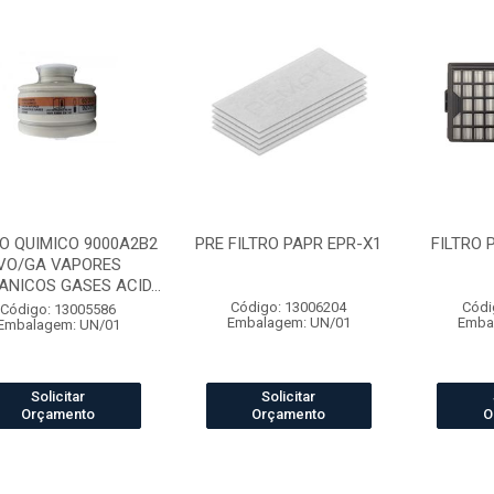
RO QUIMICO 9000A2B2
PRE FILTRO PAPR EPR-X1
FILTRO 
VO/GA VAPORES
NICOS GASES ACID...
Código: 13006204
Códi
Código: 13005586
Embalagem: UN/01
Emba
Embalagem: UN/01
Solicitar
Solicitar
Orçamento
Orçamento
O