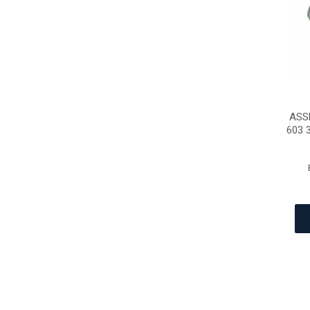
ASS
603 