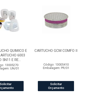
UCHO QUIMICO E
CARTUCHO GCM COMFO II
CARTUCHO 6003
 5N11 E RE...
Código: 13005410
go: 13005270
Embalagem: PR/01
lagem: UN/01
Solicitar
Solicitar
rçamento
Orçamento