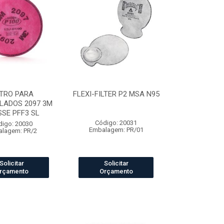
LTRO PARA
FLEXI-FILTER P2 MSA N95
LADOS 2097 3M
SE PFF3 SL
Código: 20031
digo: 20030
Embalagem: PR/01
lagem: PR/2
Solicitar
Solicitar
rçamento
Orçamento