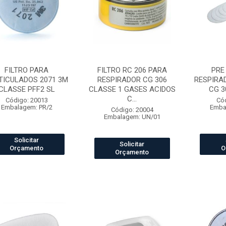
FILTRO PARA
FILTRO RC 206 PARA
PRE
TICULADOS 2071 3M
RESPIRADOR CG 306
RESPIRA
CLASSE PFF2 SL
CLASSE 1 GASES ACIDOS
CG 3
C...
Código: 20013
Có
Embalagem: PR/2
Emba
Código: 20004
Embalagem: UN/01
Solicitar
Solicitar
Orçamento
O
Orçamento