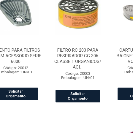
ENTO PARA FILTROS
FILTRO RC 203 PARA
CARTU
3M ACESSORIO SERIE
RESPIRADOR CG 306
BAIONE
6000
CLASSE 1 ORGANICOS/
V
ACI...
Código: 20012
Có
Embalagem: UN/01
Emba
Código: 20003
Embalagem: UN/01
Solicitar
Solicitar
Orçamento
O
Orçamento