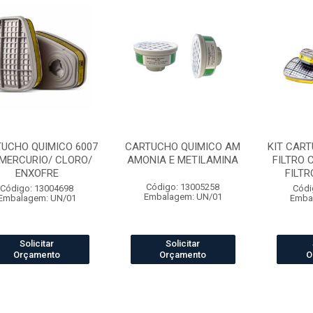
UCHO QUIMICO 6007
CARTUCHO QUIMICO AM
KIT CART
MERCURIO/ CLORO/
AMONIA E METILAMINA
FILTRO 
ENXOFRE
FILTRO
Código: 13005258
Código: 13004698
Códi
Embalagem: UN/01
Embalagem: UN/01
Emba
Solicitar
Solicitar
Orçamento
Orçamento
O