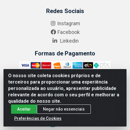
Redes Sociais
Instagram
Facebook
Linkedin
Formas de Pagamento
O nosso site coleta cookies próprios e de
terceiros para proporcionar uma experiência
personalizada ao usuário, apresentar publicidade
ABRASEG COMÉRCIO ATACADISTA LTDA - CNPJ:
10.894.768/0001-00 - Avenida Lobo Júnior, 1045 - Penha
relevante de acordo com o seu perfil e melhorar a
Circular - Rio de Janeiro - RJ - CEP 21020-124
qualidade do nosso site.
Aceitar
Negar não essenciais
Preferências de Cookies