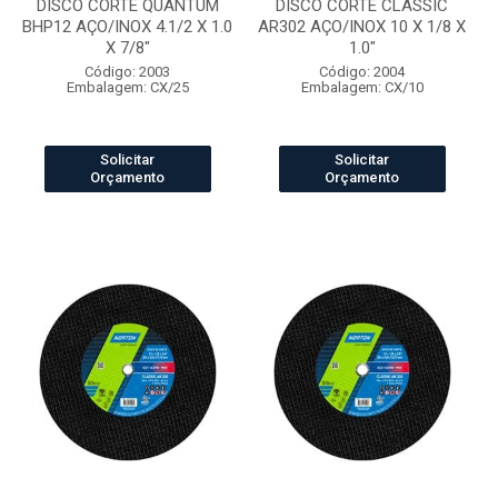
DISCO CORTE QUANTUM
DISCO CORTE CLASSIC
BHP12 AÇO/INOX 4.1/2 X 1.0
AR302 AÇO/INOX 10 X 1/8 X
X 7/8"
1.0"
Código: 2003
Código: 2004
Embalagem: CX/25
Embalagem: CX/10
Solicitar
Solicitar
Orçamento
Orçamento