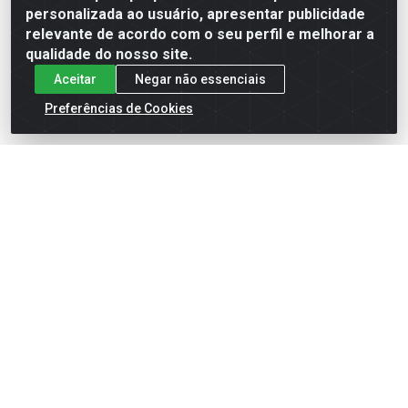
personalizada ao usuário, apresentar publicidade
Solicitar
Solicitar
relevante de acordo com o seu perfil e melhorar a
Orçamento
Orçamento
qualidade do nosso site.
Aceitar
Negar não essenciais
Preferências de Cookies
FITA CREPE USO GERAL
FITA CREPE USO GERAL
ROLO 24MM X 50M
ROLO 48MM X 50M
Código: 44002
Código: 44003
Embalagem: CX/30
Embalagem: CX/16