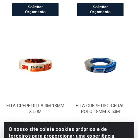
Solicitar
Solicitar
Orçamento
Orçamento
FITA CREPE101LA 3M 18MM
FITA CREPE USO GERAL
X 50M
ROLO 18MM X 50M
Código: 44001
Código: 13001549
Embalagem: UN/01
Embalagem: CX/36
O nosso site coleta cookies próprios e de
terceiros para proporcionar uma experiência