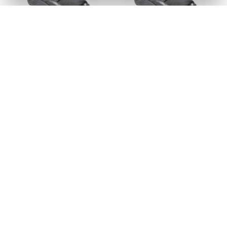
COTURNO CADARÇO 50C32
COTURNO CADARÇO 50C32
CPAP ELETRICISTA PRETO
CPAP ELETRICISTA PRETO
N.44 CA 18059
N.45 CA 18059
Código: 110252
Código: 110253
Embalagem: PR/01
Embalagem: PR/01
Solicitar
Solicitar
Orçamento
Orçamento