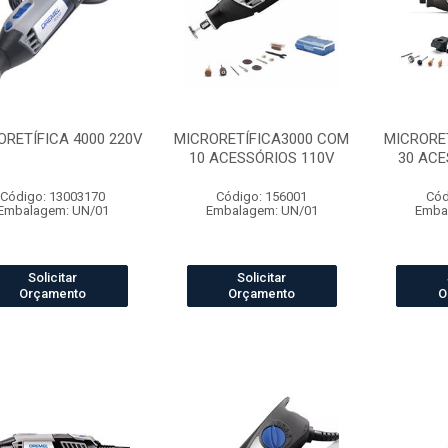
ORETÍFICA 4000 220V
MICRORETÍFICA3000 COM
MICRORE
10 ACESSÓRIOS 110V
30 ACE
Código: 13003170
Código: 156001
Cód
Embalagem: UN/01
Embalagem: UN/01
Emba
Solicitar
Solicitar
Orçamento
Orçamento
O