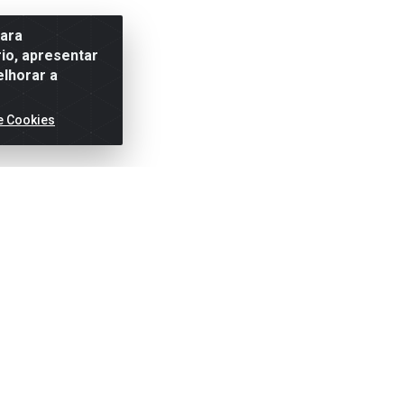
para
io, apresentar
elhorar a
e Cookies