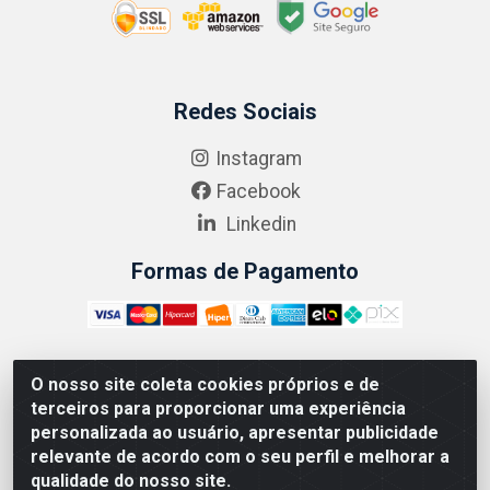
Redes Sociais
Instagram
Facebook
Linkedin
Formas de Pagamento
O nosso site coleta cookies próprios e de
ABRASEG COMÉRCIO ATACADISTA LTDA - CNPJ:
terceiros para proporcionar uma experiência
10.894.768/0001-00 - Avenida Lobo Júnior, 1045 -
personalizada ao usuário, apresentar publicidade
Penha Circular - Rio de Janeiro - RJ - CEP 21020-124
relevante de acordo com o seu perfil e melhorar a
qualidade do nosso site.