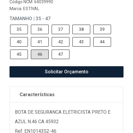
Código NCM: 64039990
Marca:
ESTIVAL
TAMANHO | 35 - 47
35
36
37
38
39
40
41
42
43
44
45
46
47
Solicitar Orçamento
Características
BOTA DE SEGURANCA ELETRICISTA PRETO E
AZUL N.46 CA 45932
Ref: EN10143S2-46