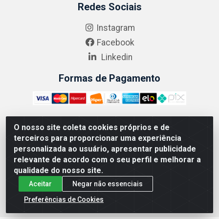
Redes Sociais
Instagram
Facebook
Linkedin
Formas de Pagamento
O nosso site coleta cookies próprios e de
ABRASEG COMÉRCIO ATACADISTA LTDA - CNPJ:
terceiros para proporcionar uma experiência
10.894.768/0001-00 - Avenida Lobo Júnior, 1045 - Penha
personalizada ao usuário, apresentar publicidade
Circular - Rio de Janeiro - RJ - CEP 21020-124
relevante de acordo com o seu perfil e melhorar a
qualidade do nosso site.
Aceitar
Negar não essenciais
Preferências de Cookies