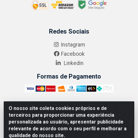
Redes Sociais
Instagram
Facebook
Linkedin
Formas de Pagamento
O nosso site coleta cookies próprios e de
ABRASEG COMÉRCIO ATACADISTA LTDA - CNPJ:
terceiros para proporcionar uma experiência
10.894.768/0001-00 - Avenida Lobo Júnior, 1045 -
personalizada ao usuário, apresentar publicidade
Penha Circular - Rio de Janeiro - RJ - CEP 21020-124
relevante de acordo com o seu perfil e melhorar a
qualidade do nosso site.