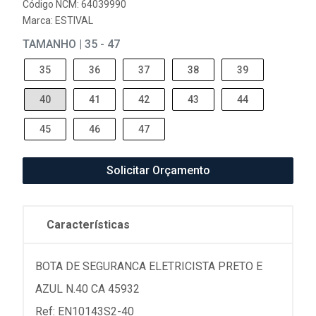
Código NCM: 64039990
Marca:
ESTIVAL
TAMANHO | 35 - 47
35
36
37
38
39
40
41
42
43
44
45
46
47
Solicitar Orçamento
Características
BOTA DE SEGURANCA ELETRICISTA PRETO E
AZUL N.40 CA 45932
Ref: EN10143S2-40