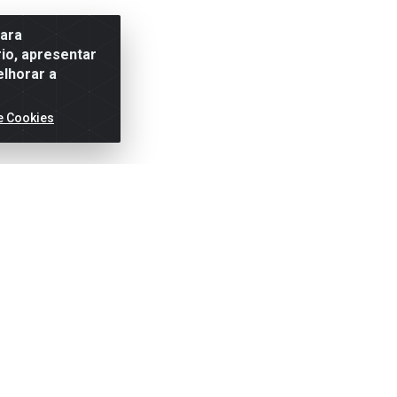
para
io, apresentar
elhorar a
e Cookies