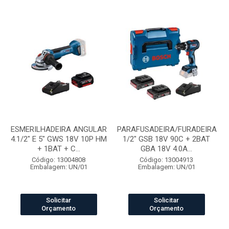
ESMERILHADEIRA ANGULAR
PARAFUSADEIRA/FURADEIRA
4.1/2" E 5" GWS 18V 10P HM
1/2" GSB 18V 90C + 2BAT
+ 1BAT + C...
GBA 18V 4.0A...
Código: 13004808
Código: 13004913
Embalagem: UN/01
Embalagem: UN/01
Solicitar
Solicitar
Orçamento
Orçamento