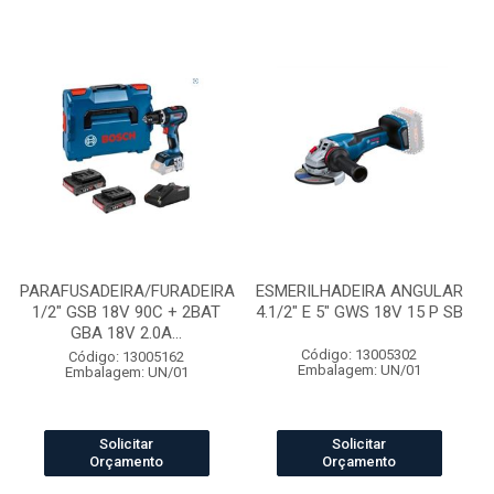
PARAFUSADEIRA/FURADEIRA
ESMERILHADEIRA ANGULAR
1/2" GSB 18V 90C + 2BAT
4.1/2" E 5" GWS 18V 15 P SB
GBA 18V 2.0A...
Código: 13005302
Código: 13005162
Embalagem: UN/01
Embalagem: UN/01
Solicitar
Solicitar
Orçamento
Orçamento