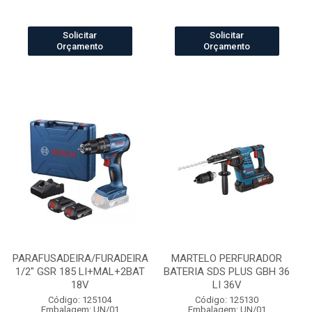
Solicitar
Solicitar
Orçamento
Orçamento
PARAFUSADEIRA/FURADEIRA
MARTELO PERFURADOR
1/2" GSR 185 LI+MAL+2BAT
BATERIA SDS PLUS GBH 36
18V
LI 36V
Código: 125104
Código: 125130
Embalagem: UN/01
Embalagem: UN/01