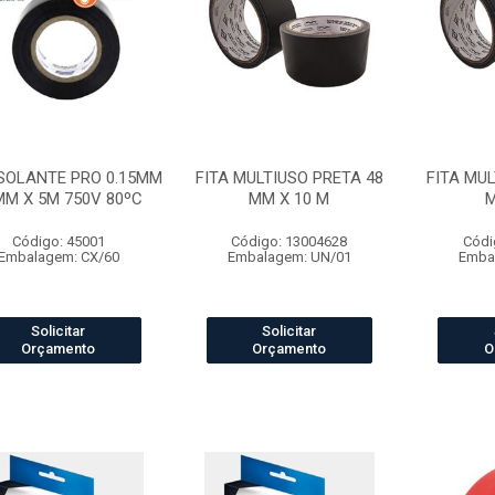
ISOLANTE PRO 0.15MM
FITA MULTIUSO PRETA 48
FITA MUL
MM X 5M 750V 80ºC
MM X 10 M
M
Código: 45001
Código: 13004628
Códi
Embalagem: CX/60
Embalagem: UN/01
Emba
Solicitar
Solicitar
Orçamento
Orçamento
O