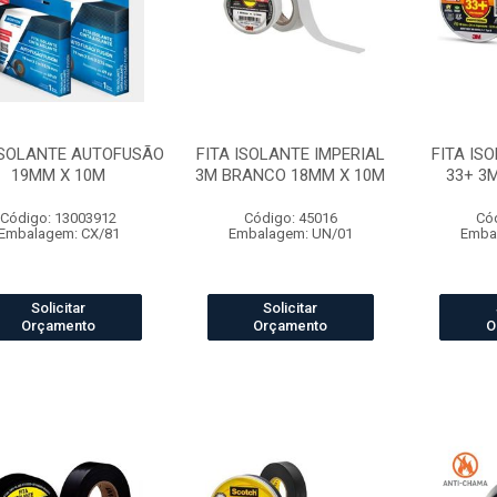
ISOLANTE AUTOFUSÃO
FITA ISOLANTE IMPERIAL
FITA IS
19MM X 10M
3M BRANCO 18MM X 10M
33+ 3
Código: 13003912
Código: 45016
Có
Embalagem: CX/81
Embalagem: UN/01
Emba
Solicitar
Solicitar
Orçamento
Orçamento
O