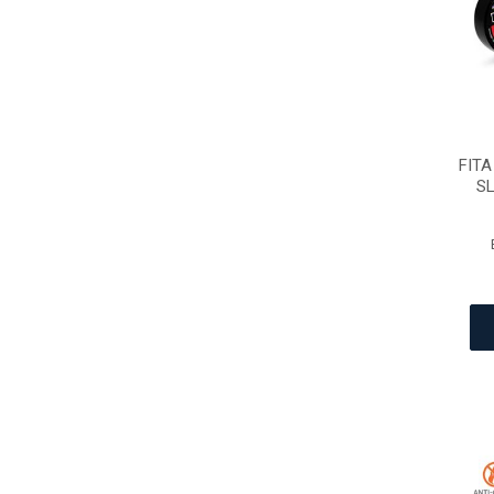
FITA
SL