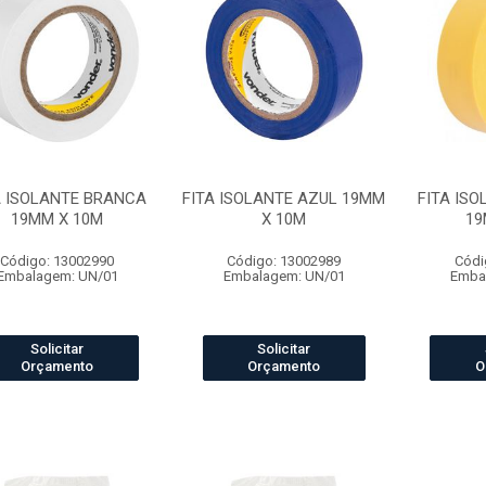
A ISOLANTE BRANCA
FITA ISOLANTE AZUL 19MM
FITA IS
19MM X 10M
X 10M
19
Código: 13002990
Código: 13002989
Códi
Embalagem: UN/01
Embalagem: UN/01
Emba
Solicitar
Solicitar
Orçamento
Orçamento
O