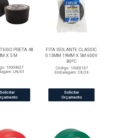
TIUSO PRETA 48
FITA ISOLANTE CLASSIC
M X 5 M
0.13MM 19MM X 5M 600V
80ºC
go: 13004627
Código: 13002137
lagem: UN/01
Embalagem: CX/24
Solicitar
Solicitar
rçamento
Orçamento