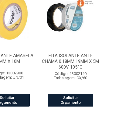
OLANTE AMARELA
FITA ISOLANTE ANTI-
MM X 10M
CHAMA 0.18MM 19MM X 5M
600V 105ºC
go: 13002988
Código: 13002140
lagem: UN/01
Embalagem: CX/60
Solicitar
Solicitar
rçamento
Orçamento