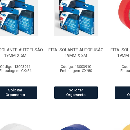
ISOLANTE AUTOFUSÃO
FITA ISOLANTE AUTOFUSÃO
FITA ISO
19MM X 5M
19MM X 2M
19MM 
Código: 13003911
Código: 13003910
Códi
Embalagem: CX/54
Embalagem: CX/80
Emba
Solicitar
Solicitar
Orçamento
Orçamento
O