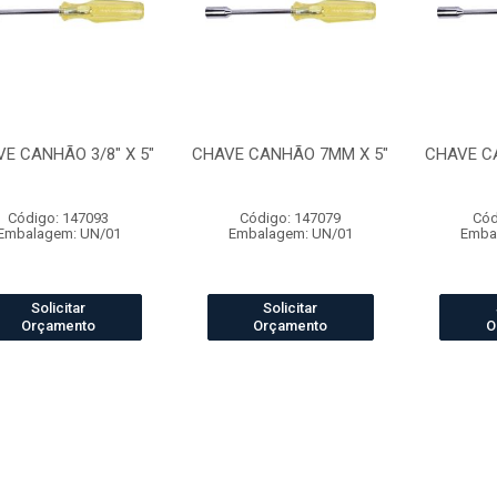
E CANHÃO 3/8" X 5"
CHAVE CANHÃO 7MM X 5"
CHAVE C
Código: 147093
Código: 147079
Cód
Embalagem: UN/01
Embalagem: UN/01
Emba
Solicitar
Solicitar
Orçamento
Orçamento
O