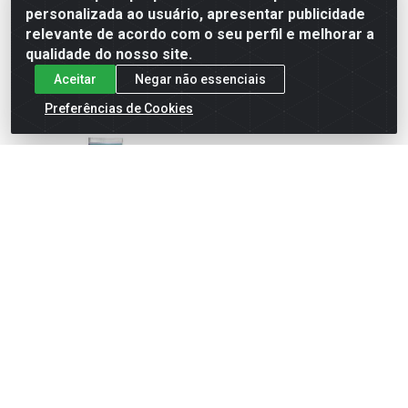
personalizada ao usuário, apresentar publicidade
Solicitar
Solicitar
relevante de acordo com o seu perfil e melhorar a
Orçamento
Orçamento
qualidade do nosso site.
Aceitar
Negar não essenciais
Preferências de Cookies
ROLO PINTURA DE LÃ
SUPORTE DE PRESSÃO PARA
MASTER POXI 23CM SEM
ROLO DE PINTURA 23CM
SUPORTE
Código: 17010
Código: 13005301
Embalagem: UN/01
Embalagem: UN/01