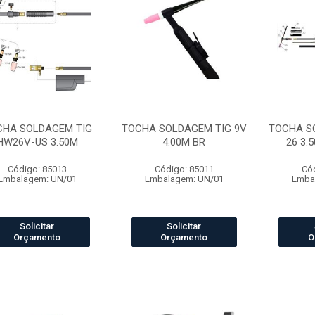
CHA SOLDAGEM TIG
TOCHA SOLDAGEM TIG 9V
TOCHA S
HW26V-US 3.50M
4.00M BR
26 3.
Código: 85013
Código: 85011
Có
Embalagem: UN/01
Embalagem: UN/01
Emba
Solicitar
Solicitar
Orçamento
Orçamento
O