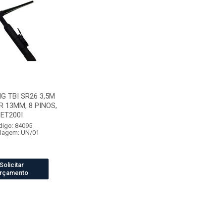
G TBI SR26 3,5M
 13MM, 8 PINOS,
ET200I
digo: 84095
lagem: UN/01
Solicitar
rçamento