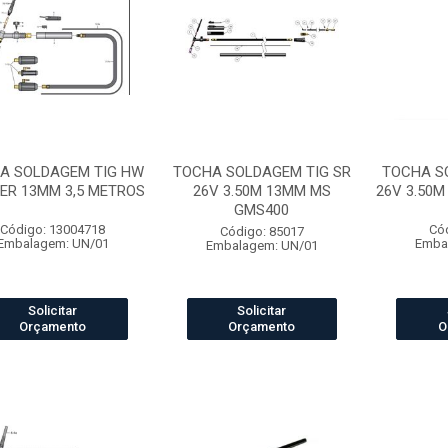
A SOLDAGEM TIG HW
TOCHA SOLDAGEM TIG SR
TOCHA S
-ER 13MM 3,5 METROS
26V 3.50M 13MM MS
26V 3.50
GMS400
Código: 13004718
Có
Código: 85017
Embalagem: UN/01
Emba
Embalagem: UN/01
Solicitar
Solicitar
Orçamento
Orçamento
O