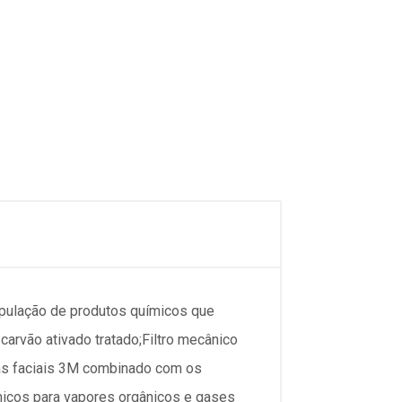
nipulação de produtos químicos que
arvão ativado tratado;Filtro mecânico
ças faciais 3M combinado com os
micos para vapores orgânicos e gases