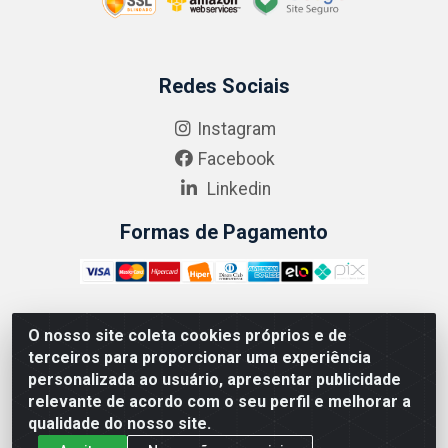
Redes Sociais
Instagram
Facebook
Linkedin
Formas de Pagamento
O nosso site coleta cookies próprios e de
ABRASEG COMÉRCIO ATACADISTA LTDA - CNPJ:
terceiros para proporcionar uma experiência
10.894.768/0001-00 - Avenida Lobo Júnior, 1045 -
personalizada ao usuário, apresentar publicidade
Penha Circular - Rio de Janeiro - RJ - CEP 21020-124
relevante de acordo com o seu perfil e melhorar a
qualidade do nosso site.