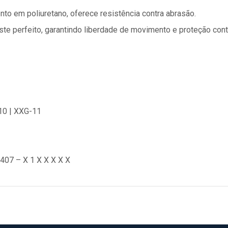
to em poliuretano, oferece resistência contra abrasão.
ste perfeito, garantindo liberdade de movimento e proteção contr
-10 | XXG-11
 407 – X 1 X X X X X