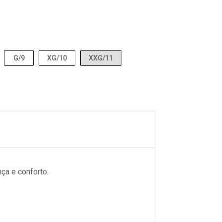
G/9
XG/10
XXG/11
ça e conforto.