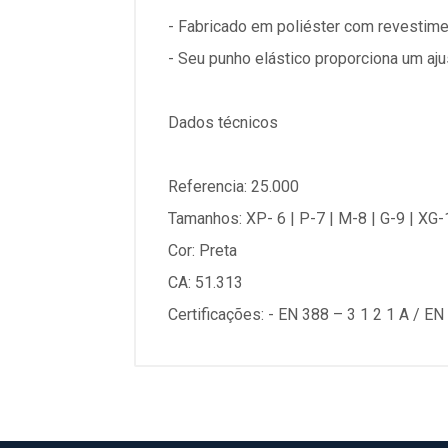
- Fabricado em poliéster com revestimen
- Seu punho elástico proporciona um aju
Dados técnicos
Referencia: 25.000
Tamanhos: XP- 6 | P-7 | M-8 | G-9 | XG
Cor: Preta
CA: 51.313
Certificações: - EN 388 – 3 1 2 1 A / EN