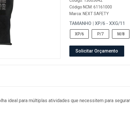
Código: 13005642
Código NCM: 61161000
Marca:
NEXT SAFETY
TAMANHO | XP/6 - XXG/11
XP/6
P/7
M/8
Solicitar Orçamento
ha ideal para múltiplas atividades que necessitem para seguran