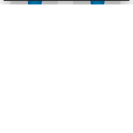
LUVA SEGURANÇA
LUVA SEGURANÇA
PURAGUARD SILVER LATEX
PURAGUARD SILVER LATEX
AZUL TAM.M/8 CA 50935
AZUL TAM.G/9 CA 50935
Código: 13005722
Código: 13005723
Embalagem: PR/01
Embalagem: PR/01
Solicitar
Solicitar
Orçamento
Orçamento