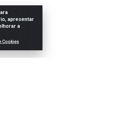
para
io, apresentar
elhorar a
e Cookies