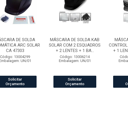
SCARA DE SOLDA
MÁSCARA DE SOLDA KAB
MÁSCA
OMÁTICA ARC SOLAR
SOLAR COM 2 ESQUADROS
CONTROL 
CA 47303
+ 2 LENTES + 1 BA...
+ 1 LEN
Código: 13004299
Código: 13006214
Códi
Embalagem: UN/01
Embalagem: UN/01
Emba
Solicitar
Solicitar
Orçamento
Orçamento
O