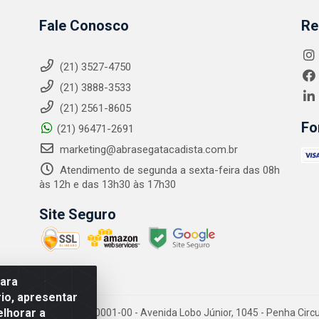
Fale Conosco
Re
(21) 3527-4750
(21) 3888-3533
(21) 2561-8605
Fo
(21) 96471-2691
marketing@abrasegatacadista.com.br
Atendimento de segunda a sexta-feira das 08h
às 12h e das 13h30 às 17h30
Site Seguro
para
io, apresentar
elhorar a
PJ: 10.894.768/0001-00 - Avenida Lobo Júnior, 1045 - Penha Circular