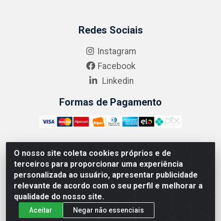
Redes Sociais
Instagram
Facebook
Linkedin
Formas de Pagamento
O nosso site coleta cookies próprios e de
ABRASEG COMÉRCIO ATACADISTA LTDA - CNPJ:
terceiros para proporcionar uma experiência
10.894.768/0001-00 - Avenida Lobo Júnior, 1045 -
personalizada ao usuário, apresentar publicidade
Penha Circular - Rio de Janeiro - RJ - CEP 21020-124
relevante de acordo com o seu perfil e melhorar a
qualidade do nosso site.
Aceitar
Negar não essenciais