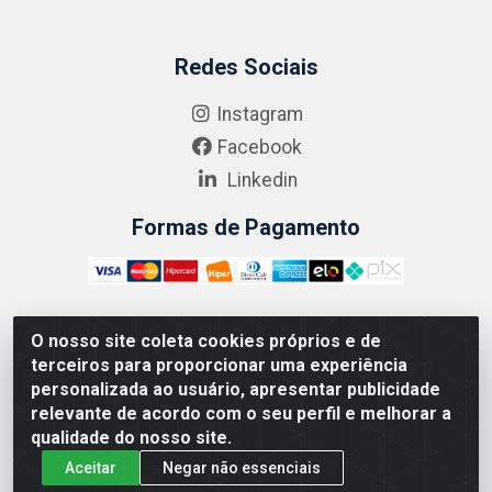
Redes Sociais
Instagram
Facebook
Linkedin
Formas de Pagamento
O nosso site coleta cookies próprios e de
ABRASEG COMÉRCIO ATACADISTA LTDA - CNPJ:
terceiros para proporcionar uma experiência
10.894.768/0001-00 - Avenida Lobo Júnior, 1045 -
personalizada ao usuário, apresentar publicidade
Penha Circular - Rio de Janeiro - RJ - CEP 21020-124
relevante de acordo com o seu perfil e melhorar a
qualidade do nosso site.
Aceitar
Negar não essenciais