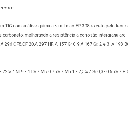
a você:
 TIG com análise química similar ao ER 308 exceto pelo teor d
e carboneto, melhorando a resistência a corrosão intergranularç
296 CF8,CF 20,A 297 HF, A 157 Gr C 9,A 167 Gr. 2 e 3 ,A 193 B8 
 22% / NI 9 - 11% / Mo 0,75% / Mn 1 - 2,5% / Si 0,3- 0,65% / P