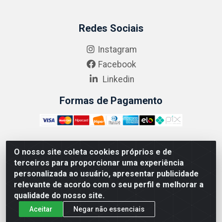
Redes Sociais
Instagram
Facebook
Linkedin
Formas de Pagamento
O nosso site coleta cookies próprios e de
ABRASEG COMÉRCIO ATACADISTA LTDA - CNPJ:
terceiros para proporcionar uma experiência
10.894.768/0001-00 - Avenida Lobo Júnior, 1045 -
personalizada ao usuário, apresentar publicidade
Penha Circular - Rio de Janeiro - RJ - CEP 21020-124
relevante de acordo com o seu perfil e melhorar a
qualidade do nosso site.
Aceitar
Negar não essenciais