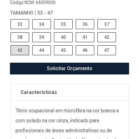
Código NCM: 64059000
TAMANHO | 33 - 47
33
34
35
36
37
38
39
40
41
42
43
44
45
46
47
Solicitar Orçamento
Características
Tênis ocupacional em microfibra na cor branca e
com solado na cor cinza, indicado para
profissionais de áreas administrativas ou de