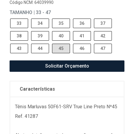
Código NCM: 64039990
TAMANHO | 33 - 47
33
34
35
36
37
38
39
40
41
42
43
44
45
46
47
Solicitar Orçamento
Características
Tênis Marluvas 50F61-SRV True Line Preto Nº45
Ref. 41287