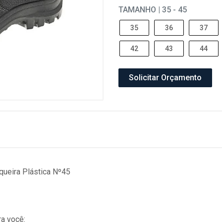
TAMANHO | 35 - 45
35
36
37
42
43
44
Solicitar Orçamento
queira Plástica Nº45
a você: