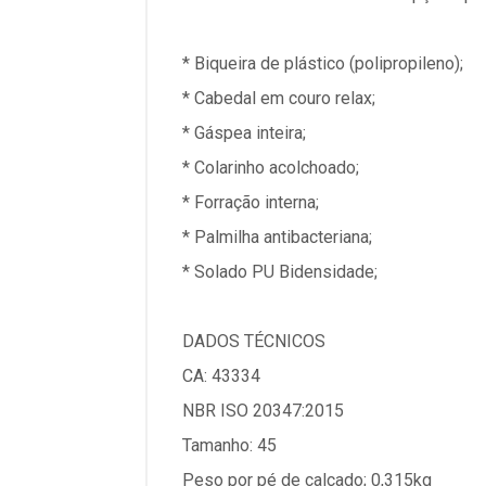
* Biqueira de plástico (polipropileno);
* Cabedal em couro relax;
* Gáspea inteira;
* Colarinho acolchoado;
* Forração interna;
* Palmilha antibacteriana;
* Solado PU Bidensidade;
DADOS TÉCNICOS
CA: 43334
NBR ISO 20347:2015
Tamanho: 45
Peso por pé de calçado; 0,315kg