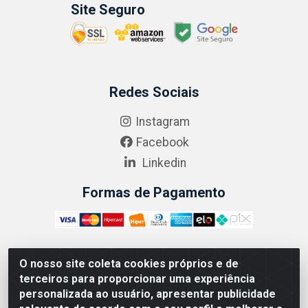
Site Seguro
Redes Sociais
Instagram
Facebook
Linkedin
Formas de Pagamento
O nosso site coleta cookies próprios e de
ABRASEG COMÉRCIO ATACADISTA LTDA - CNPJ:
terceiros para proporcionar uma experiência
10.894.768/0001-00 - Avenida Lobo Júnior, 1045 -
personalizada ao usuário, apresentar publicidade
Penha Circular - Rio de Janeiro - RJ - CEP 21020-124