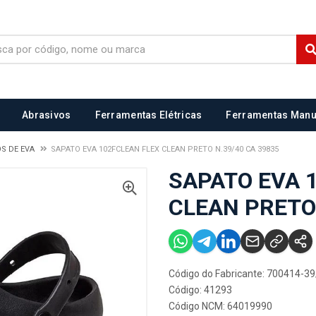
Abrasivos
Ferramentas Elétricas
Ferramentas Manu
S DE EVA
SAPATO EVA 102FCLEAN FLEX CLEAN PRETO N.39/40 CA 39835
SAPATO EVA 
CLEAN PRETO 
Código do Fabricante: 700414-3
Código: 41293
Código NCM: 64019990