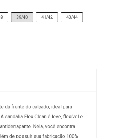
38
39/40
41/42
43/44
e da frente do calçado, ideal para
 sandália Flex Clean é leve, flexível e
 antiderrapante. Nela, você encontra
 Além de possuir sua fabricação 100%