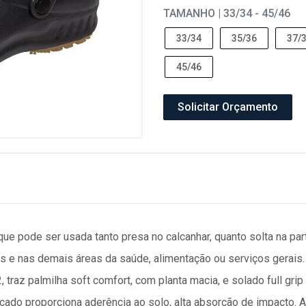
TAMANHO | 33/34 - 45/46
33/34
35/36
37/
45/46
Solicitar Orçamento
ue pode ser usada tanto presa no calcanhar, quanto solta na part
s e nas demais áreas da saúde, alimentação ou serviços gerais. A
, traz palmilha soft comfort, com planta macia, e solado full grip
lçado proporciona aderência ao solo, alta absorção de impacto.