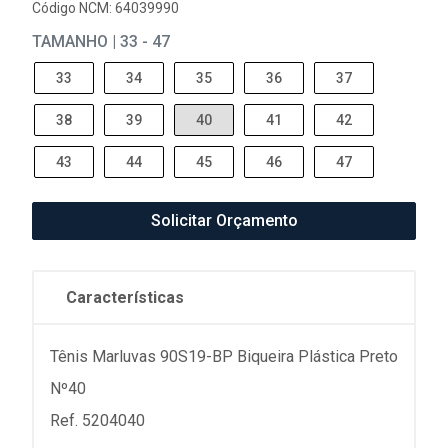
Código NCM: 64039990
TAMANHO | 33 - 47
33
34
35
36
37
38
39
40
41
42
43
44
45
46
47
Solicitar Orçamento
Características
Tênis Marluvas 90S19-BP Biqueira Plástica Preto
Nº40
Ref. 5204040