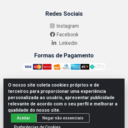
Redes Sociais
Instagram
Facebook
Linkedin
Formas de Pagamento
O nosso site coleta cookies próprios e de
ABRASEG COMÉRCIO ATACADISTA LTDA - CNPJ:
terceiros para proporcionar uma experiência
10.894.768/0001-00 - Avenida Lobo Júnior, 1045 -
personalizada ao usuário, apresentar publicidade
Penha Circular - Rio de Janeiro - RJ - CEP 21020-124
relevante de acordo com o seu perfil e melhorar a
qualidade do nosso site.
Aceitar
Negar não essenciais
Preferências de Cookies