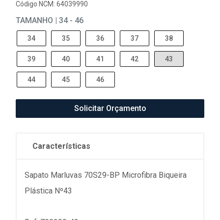
Código NCM: 64039990
TAMANHO | 34 - 46
34
35
36
37
38
39
40
41
42
43
44
45
46
Solicitar Orçamento
Características
Sapato Marluvas 70S29-BP Microfibra Biqueira
Plástica Nº43