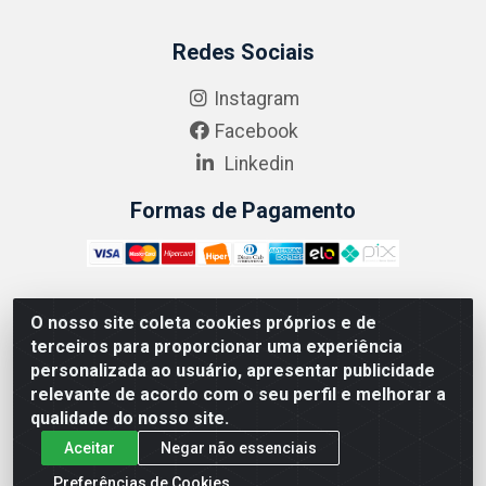
Redes Sociais
Instagram
Facebook
Linkedin
Formas de Pagamento
O nosso site coleta cookies próprios e de
ABRASEG COMÉRCIO ATACADISTA LTDA - CNPJ:
terceiros para proporcionar uma experiência
10.894.768/0001-00 - Avenida Lobo Júnior, 1045 -
personalizada ao usuário, apresentar publicidade
Penha Circular - Rio de Janeiro - RJ - CEP 21020-124
relevante de acordo com o seu perfil e melhorar a
qualidade do nosso site.
Aceitar
Negar não essenciais
Preferências de Cookies