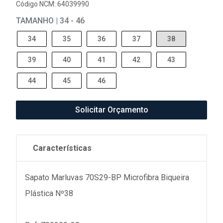
Código NCM: 64039990
TAMANHO | 34 - 46
34
35
36
37
38
39
40
41
42
43
44
45
46
Solicitar Orçamento
Características
Sapato Marluvas 70S29-BP Microfibra Biqueira
Plástica Nº38