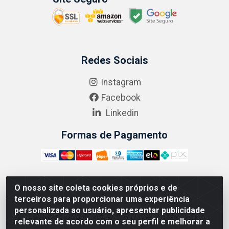
Redes Sociais
Instagram
Facebook
Linkedin
Formas de Pagamento
O nosso site coleta cookies próprios e de
ABRASEG COMÉRCIO ATACADISTA LTDA - CNPJ:
terceiros para proporcionar uma experiência
10.894.768/0001-00 - Avenida Lobo Júnior, 1045 -
personalizada ao usuário, apresentar publicidade
Penha Circular - Rio de Janeiro - RJ - CEP 21020-124
relevante de acordo com o seu perfil e melhorar a