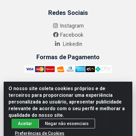
Redes Sociais
Instagram
Facebook
Linkedin
Formas de Pagamento
O nosso site coleta cookies próprios e de
ABRASEG COMÉRCIO ATACADISTA LTDA - CNPJ:
terceiros para proporcionar uma experiência
10.894.768/0001-00 - Avenida Lobo Júnior, 1045 -
personalizada ao usuário, apresentar publicidade
Penha Circular - Rio de Janeiro - RJ - CEP 21020-124
relevante de acordo com o seu perfil e melhorar a
qualidade do nosso site.
Aceitar
Negar não essenciais
Preferências de Cookies