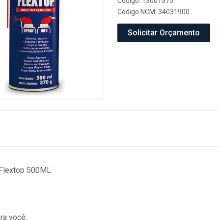
Código: 13001375
Código NCM: 34031900
Solicitar Orçamento
 Flextop 500ML
ra você: