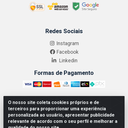
Redes Sociais
Instagram
Facebook
Linkedin
Formas de Pagamento
O nosso site coleta cookies próprios e de
ABRASEG COMÉRCIO ATACADISTA LTDA - CNPJ:
terceiros para proporcionar uma experiência
10.894.768/0001-00 - Avenida Lobo Júnior, 1045 -
personalizada ao usuário, apresentar publicidade
Penha Circular - Rio de Janeiro - RJ - CEP 21020-124
relevante de acordo com o seu perfil e melhorar a
qualidade do nosso site.