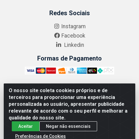
Redes Sociais
Instagram
Facebook
Linkedin
Formas de Pagamento
O nosso site coleta cookies próprios e de
ABRASEG COMÉRCIO ATACADISTA LTDA - CNPJ:
terceiros para proporcionar uma experiência
10.894.768/0001-00 - Avenida Lobo Júnior, 1045 -
personalizada ao usuário, apresentar publicidade
Penha Circular - Rio de Janeiro - RJ - CEP 21020-124
relevante de acordo com o seu perfil e melhorar a
qualidade do nosso site.
Aceitar
Negar não essenciais
Preferências de Cookies