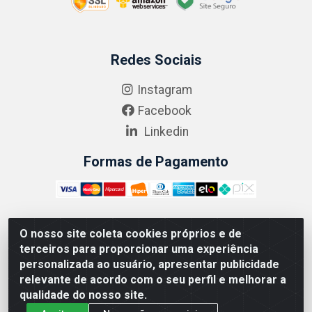
Redes Sociais
Instagram
Facebook
Linkedin
Formas de Pagamento
O nosso site coleta cookies próprios e de
ABRASEG COMÉRCIO ATACADISTA LTDA - CNPJ:
terceiros para proporcionar uma experiência
10.894.768/0001-00 - Avenida Lobo Júnior, 1045 -
personalizada ao usuário, apresentar publicidade
Penha Circular - Rio de Janeiro - RJ - CEP 21020-124
relevante de acordo com o seu perfil e melhorar a
qualidade do nosso site.