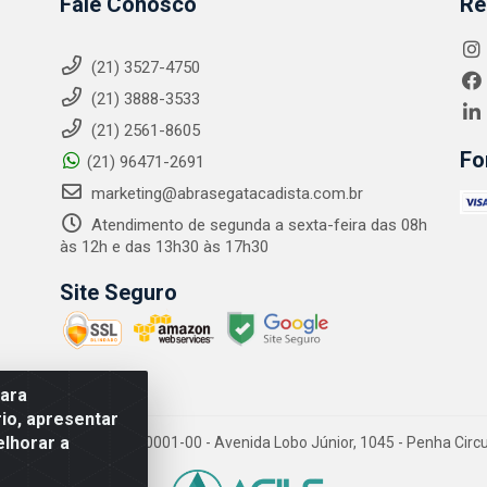
Fale Conosco
Re
(21) 3527-4750
(21) 3888-3533
(21) 2561-8605
Fo
(21) 96471-2691
marketing@abrasegatacadista.com.br
Atendimento de segunda a sexta-feira das 08h
às 12h e das 13h30 às 17h30
Site Seguro
para
io, apresentar
elhorar a
PJ: 10.894.768/0001-00 - Avenida Lobo Júnior, 1045 - Penha Circular