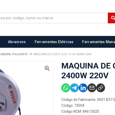
Abrasivos
Ferramentas Elétricas
Ferramentas Manu
QUADRIA, POLICORTE
MAQUINA DE CORTE GCO 14 24 2400W 220V
MAQUINA DE 
2400W 220V
Código do Fabricante: 0601.B37.
Código: 73004
Código NCM: 84615020