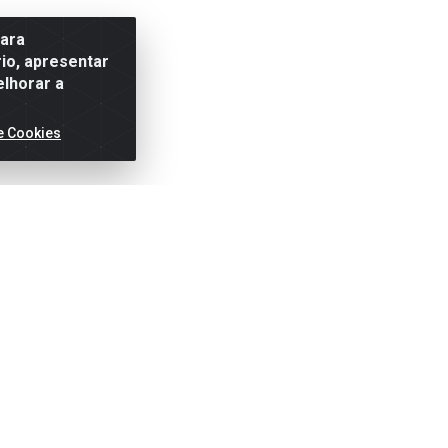
para
io, apresentar
elhorar a
e Cookies