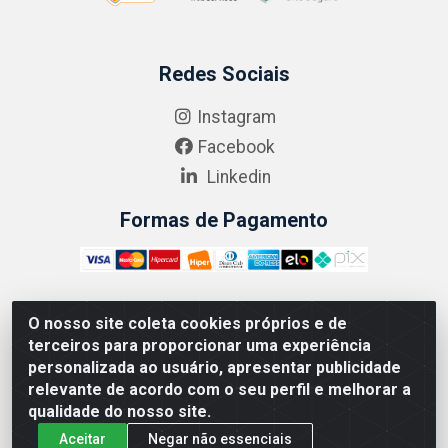
Redes Sociais
Instagram
Facebook
Linkedin
Formas de Pagamento
O nosso site coleta cookies próprios e de
ABRASEG COMÉRCIO ATACADISTA LTDA - CNPJ:
terceiros para proporcionar uma experiência
10.894.768/0001-00 - Avenida Lobo Júnior, 1045 -
personalizada ao usuário, apresentar publicidade
Penha Circular - Rio de Janeiro - RJ - CEP 21020-124
relevante de acordo com o seu perfil e melhorar a
qualidade do nosso site.
Aceitar
Negar não essenciais