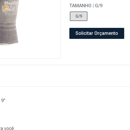
TAMANHO | G/9
G/9
Solicitar Orçamento
 9"
a você: