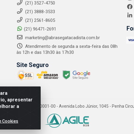
(21) 3527-4750
(21) 3888-3533
(21) 2561-8605
Fo
(21) 96471-2691
marketing@abrasegatacadista.com.br
Atendimento de segunda a sexta-feira das 08h
às 12h e das 13h30 às 17h30
Site Seguro
para
io, apresentar
elhorar a
PJ: 10.894.768/0001-00 - Avenida Lobo Júnior, 1045 - Penha Circular
e Cookies