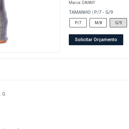
Marca:
DANNY
TAMANHO | P/7 - G/9
P/7
M/8
G/9
Solicitar Orçamento
. G