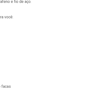
feno e fio de aço.
ra você:
e facas