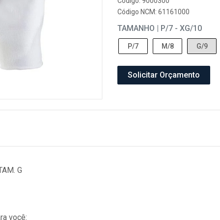
Código: 9000300
Código NCM: 61161000
TAMANHO | P/7 - XG/10
P/7
M/8
G/9
Solicitar Orçamento
TAM. G
ra você: