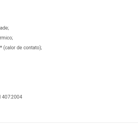
ade;
rmico;
 (calor de contato);
N 407:2004