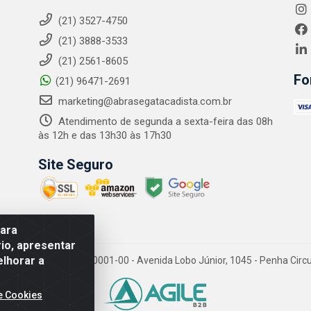
(21) 3527-4750
(21) 3888-3533
(21) 2561-8605
Fo
(21) 96471-2691
marketing@abrasegatacadista.com.br
Atendimento de segunda a sexta-feira das 08h
às 12h e das 13h30 às 17h30
Site Seguro
para
io, apresentar
elhorar a
PJ: 10.894.768/0001-00 - Avenida Lobo Júnior, 1045 - Penha Circular
e Cookies