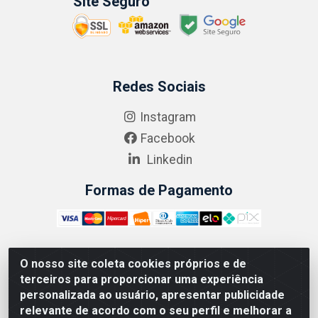
Site Seguro
Redes Sociais
Instagram
Facebook
Linkedin
Formas de Pagamento
O nosso site coleta cookies próprios e de
ABRASEG COMÉRCIO ATACADISTA LTDA - CNPJ:
terceiros para proporcionar uma experiência
10.894.768/0001-00 - Avenida Lobo Júnior, 1045 -
personalizada ao usuário, apresentar publicidade
Penha Circular - Rio de Janeiro - RJ - CEP 21020-124
relevante de acordo com o seu perfil e melhorar a