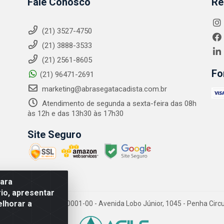
Fale Conosco
Re
(21) 3527-4750
(21) 3888-3533
(21) 2561-8605
Fo
(21) 96471-2691
marketing@abrasegatacadista.com.br
Atendimento de segunda a sexta-feira das 08h
às 12h e das 13h30 às 17h30
Site Seguro
para
io, apresentar
elhorar a
PJ: 10.894.768/0001-00 - Avenida Lobo Júnior, 1045 - Penha Circular