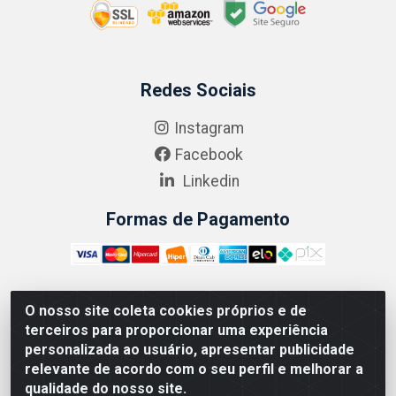
Redes Sociais
Instagram
Facebook
Linkedin
Formas de Pagamento
O nosso site coleta cookies próprios e de
ABRASEG COMÉRCIO ATACADISTA LTDA - CNPJ:
terceiros para proporcionar uma experiência
10.894.768/0001-00 - Avenida Lobo Júnior, 1045 -
personalizada ao usuário, apresentar publicidade
Penha Circular - Rio de Janeiro - RJ - CEP 21020-124
relevante de acordo com o seu perfil e melhorar a
qualidade do nosso site.